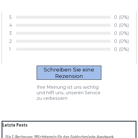
5
Anzahl vo
0
Prozent
(0%)
Bewertung:
4
Anzahl vo
0
Prozent
(0%)
Bewertung:
3
Anzahl vo
0
Prozent
(0%)
Bewertung:
2
Anzahl vo
0
Prozent
(0%)
Bewertung:
1
Anzahl vo
0
Prozent
(0%)
Bewertung:
Ihre Meinung ist uns wichtig
und hilft uns, unseren Service
zu verbessern
Block überspringen Letzte Posts
Letzte Posts
Die E-Rechnung: Pflichttermin für das Goldschmiede-Handwerk