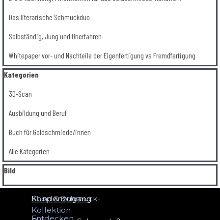
Das literarische Schmuckduo
Selbständig, Jung und Unerfahren
Whitepaper vor- und Nachteile der Eigenfertigung vs Fremdfertigung
Block überspringen Kategorien
Kategorien
3D-Scan
Ausbildung und Beruf
Buch für Goldschmiede/innen
Alle Kategorien
Block überspringen Bild
Bild
Shop & Schmuck-
Kundenzugang
Kollektion
Entdecken