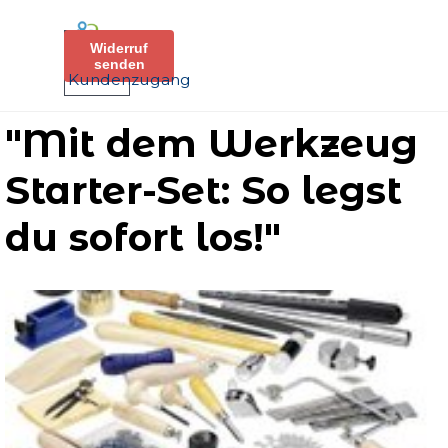
Direkt zum Seiteninhalt
Menü überspringen
Widerruf
senden
Kundenzugang
"Mit dem Werkzeug
Starter-Set: So legst
du sofort los!"