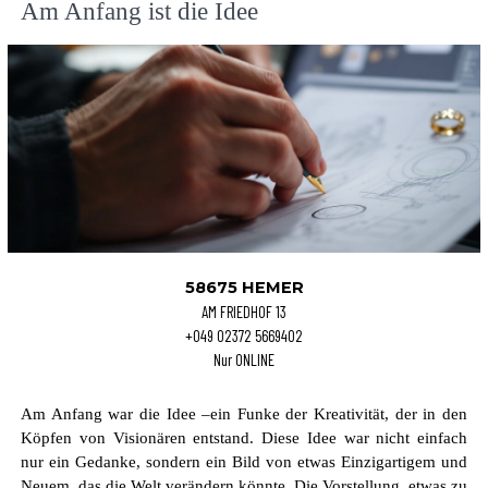
Am Anfang ist die Idee
58675 HEMER
AM FRIEDHOF 13
+049 02372 5669402
Nur ONLINE
A
m
A
n
f
a
n
g
w
a
r
d
i
e
I
d
e
e
–
e
i
n
F
u
n
k
e
d
e
r
K
r
e
a
t
i
v
i
t
ä
t
,
d
e
r
i
n
d
e
n
K
ö
p
f
e
n
v
o
n
V
i
s
i
o
n
ä
r
e
n
e
n
t
s
t
a
n
d
.
D
i
e
s
e
I
d
e
e
w
a
r
n
i
c
h
t
e
i
n
f
a
c
h
n
u
r
e
i
n
G
e
d
a
n
k
e
,
s
o
n
d
e
r
n
e
i
n
B
i
l
d
v
o
n
e
t
w
a
s
E
i
n
z
i
g
a
r
t
i
g
e
m
u
n
d
N
e
u
e
m
,
d
a
s
d
i
e
W
e
l
t
v
e
r
ä
n
d
e
r
n
k
ö
n
n
t
e
.
D
i
e
V
o
r
s
t
e
l
l
u
n
g
,
e
t
w
a
s
z
u