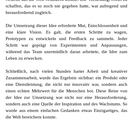
s
c
h
a
f
f
e
n
,
d
a
s
e
s
s
o
n
o
c
h
n
i
e
g
e
g
e
b
e
n
h
a
t
t
e
,
w
a
r
a
u
f
r
e
g
e
n
d
u
n
d
h
e
r
a
u
s
f
o
r
d
e
r
n
d
z
u
g
l
e
i
c
h
.
D
i
e
U
m
s
e
t
z
u
n
g
d
i
e
s
e
r
I
d
e
e
e
r
f
o
r
d
e
r
t
e
M
u
t
,
E
n
t
s
c
h
l
o
s
s
e
n
h
e
i
t
u
n
d
e
i
n
e
k
l
a
r
e
V
i
s
i
o
n
.
E
s
g
a
l
t
,
d
i
e
e
r
s
t
e
n
S
c
h
r
i
t
t
e
z
u
w
a
g
e
n
,
P
r
o
t
o
t
y
p
e
n
z
u
e
n
t
w
i
c
k
e
l
n
u
n
d
F
e
e
d
b
a
c
k
z
u
s
a
m
m
e
l
n
.
J
e
d
e
r
S
c
h
r
i
t
t
w
a
r
g
e
p
r
ä
g
t
v
o
n
E
x
p
e
r
i
m
e
n
t
e
n
u
n
d
A
n
p
a
s
s
u
n
g
e
n
,
w
ä
h
r
e
n
d
d
a
s
T
e
a
m
u
n
e
r
m
ü
d
l
i
c
h
d
a
r
a
n
a
r
b
e
i
t
e
t
e
,
d
i
e
I
d
e
e
z
u
m
L
e
b
e
n
z
u
e
r
w
e
c
k
e
n
.
S
c
h
l
i
e
ß
l
i
c
h
,
n
a
c
h
v
i
e
l
e
n
S
t
u
n
d
e
n
h
a
r
t
e
r
A
r
b
e
i
t
u
n
d
k
r
e
a
t
i
v
e
r
Z
u
s
a
m
m
e
n
a
r
b
e
i
t
,
w
u
r
d
e
d
a
s
E
r
g
e
b
n
i
s
s
i
c
h
t
b
a
r
:
e
i
n
P
r
o
d
u
k
t
o
d
e
r
e
i
n
e
D
i
e
n
s
t
l
e
i
s
t
u
n
g
,
d
i
e
n
i
c
h
t
n
u
r
i
n
n
o
v
a
t
i
v
w
a
r
,
s
o
n
d
e
r
n
a
u
c
h
e
i
n
e
n
e
c
h
t
e
n
M
e
h
r
w
e
r
t
f
ü
r
d
i
e
M
e
n
s
c
h
e
n
b
o
t
.
D
i
e
s
e
R
e
i
s
e
v
o
n
d
e
r
I
d
e
e
z
u
r
U
m
s
e
t
z
u
n
g
w
a
r
n
i
c
h
t
n
u
r
e
i
n
e
H
e
r
a
u
s
f
o
r
d
e
r
u
n
g
,
s
o
n
d
e
r
n
a
u
c
h
e
i
n
e
Q
u
e
l
l
e
d
e
r
I
n
s
p
i
r
a
t
i
o
n
u
n
d
d
e
s
W
a
c
h
s
t
u
m
s
.
S
o
w
u
r
d
e
a
u
s
e
i
n
e
m
e
i
n
f
a
c
h
e
n
G
e
d
a
n
k
e
n
e
t
w
a
s
E
i
n
z
i
g
a
r
t
i
g
e
s
,
d
a
s
d
i
e
W
e
l
t
b
e
r
e
i
c
h
e
r
n
k
o
n
n
t
e
.