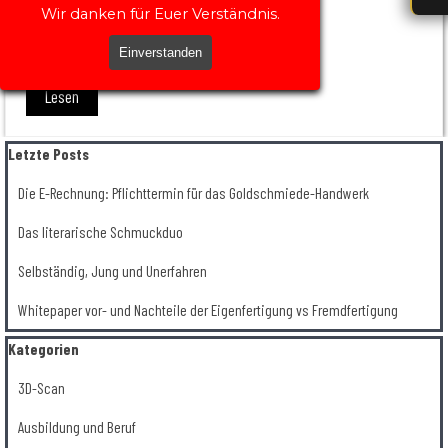
Wir danken für Euer Verständnis.
Einverstanden
Lesen
Block überspringen Letzte Posts
Letzte Posts
Die E-Rechnung: Pflichttermin für das Goldschmiede-Handwerk
Das literarische Schmuckduo
Selbständig, Jung und Unerfahren
Whitepaper vor- und Nachteile der Eigenfertigung vs Fremdfertigung
Block überspringen Kategorien
Kategorien
3D-Scan
Ausbildung und Beruf