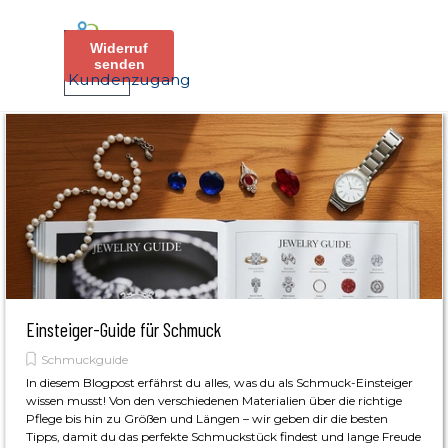
Direkt zum Seiteninhalt
Menü überspringen
Widerruf
senden
Kundenzugang
Einsteiger-Guide für Schmuck
Schmuckguide
In diesem Blogpost erfährst du alles, was du als Schmuck-Einsteiger
wissen musst! Von den verschiedenen Materialien über die richtige
Pflege bis hin zu Größen und Längen – wir geben dir die besten
Tipps, damit du das perfekte Schmuckstück findest und lange Freude