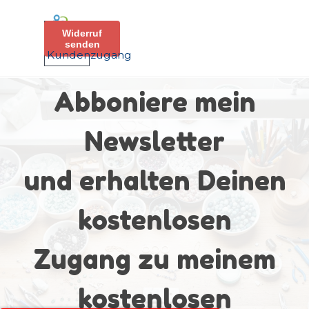
Direkt zum Seiteninhalt
Menü überspringen
Widerruf
senden
Kundenzugang
Abboniere mein
Newsletter
und erhalten Deinen
kostenlosen
Zugang zu meinem
kostenlosen