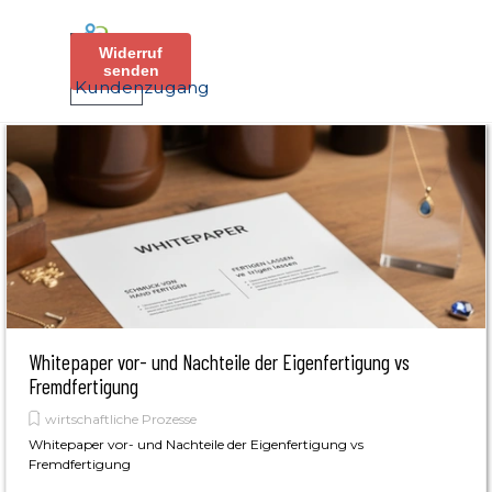
Direkt zum Seiteninhalt
Menü überspringen
Widerruf
senden
Kundenzugang
Whitepaper vor- und Nachteile der Eigenfertigung vs
Fremdfertigung
wirtschaftliche Prozesse
Whitepaper vor- und Nachteile der Eigenfertigung vs
Fremdfertigung