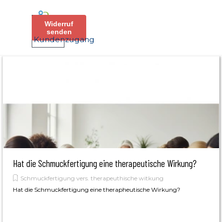
Direkt zum Seiteninhalt
Menü überspringen
Widerruf
senden
Kundenzugang
Hat die Schmuckfertigung eine therapeutische Wirkung?
Schmuckfertigung vers. therapeuthische witkung
Hat die Schmuckfertigung eine therapheutische Wirkung?